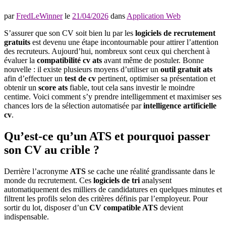
par
FredLeWinner
le
21/04/2026
dans
Application Web
S’assurer que son CV soit bien lu par les
logiciels de recrutement
gratuits
est devenu une étape incontournable pour attirer l’attention
des recruteurs. Aujourd’hui, nombreux sont ceux qui cherchent à
évaluer la
compatibilité cv ats
avant même de postuler. Bonne
nouvelle : il existe plusieurs moyens d’utiliser un
outil gratuit ats
afin d’effectuer un
test de cv
pertinent, optimiser sa présentation et
obtenir un
score ats
fiable, tout cela sans investir le moindre
centime. Voici comment s’y prendre intelligemment et maximiser ses
chances lors de la sélection automatisée par
intelligence artificielle
cv
.
Qu’est-ce qu’un ATS et pourquoi passer
son CV au crible ?
Derrière l’acronyme
ATS
se cache une réalité grandissante dans le
monde du recrutement. Ces
logiciels de tri
analysent
automatiquement des milliers de candidatures en quelques minutes et
filtrent les profils selon des critères définis par l’employeur. Pour
sortir du lot, disposer d’un
CV compatible ATS
devient
indispensable.