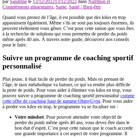
par
Sandrine
le
13/12/2022
13/12/2022
dans
Nutrition et
Compléments alimentaires
,
Sante
,
Santé / Bien-être
Quand vous prenez de l’âge, il est possible que des kilos en trop
apparaissent également. Même s’ils ne sont pas toujours énormes, ils
peuvent réellement vous gêner. C’est pour cette raison que vous êtes
à la recherche de solutions qui vous permettra de perdre du poids
même après 40 ans. À travers notre guide, découvrez nos conseils
pour le faire.
Suivre un programme de coaching sportif
personnalisé
Plus jeune, il était facile de perdre du poids. Mais en prenant de
l’âge, le taux métabolique va baisser, ce qui va rendre plus difficile
la perte de poids. Pour vous aider à éliminer vos kilos en trop, vous
pouvez suivre u programme de coaching sportif personnalisé
comme
cette offre de coaching haut de gamme OhmyGym
. Pour vous aider
à perdre vos kilos en trop, le programme va se focaliser sur :
Votre mindset
. Pour pouvoir atteindre votre objectif de
perdre du poids même après 40 ans, vous devez être dans le
bon état d’esprit. C’est pour cette raison que le coach accorde
une grande importance à cet aspect de votre programme. Il