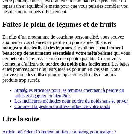
votre petit-déjeuner. Il est d’ailleurs recommandé de privilégier un
repas sain et équilibré le matin pour que vous puissiez combler vos
besoins nutritionnels efficacement.
Faites-le plein de légumes et de fruits
En plus d’un programme de coaching personnalisé, vous pouvez
augmenter vos chances de perdre du poids après 40 ans en
mangeant des fruits et des légumes
. Ces aliments
contiennent
beaucoup de nutriments essentiels à votre métabolisme
qui vous
permettent d’être rassasié même en petite quantité. Ce qui vous
permettra d’ailleurs de
perdre du poids plus facilement
. Les baies
et les pommes sont d’ailleurs idéales pour un en-cas sain. Vous
pouvez donc les utiliser pour remplacer les biscuits ou autres
produits trop sucrés.
Stratégies efficaces pour les femmes cherchant à perdre du
poids et à gagner en bien-être
Les meilleures méthodes pour perdre du poids sans se priver
Comment la gestion du stress influence votre poids
Lire la suite
Article précédent
Comment utiliser le ginseng pour maigrir ?