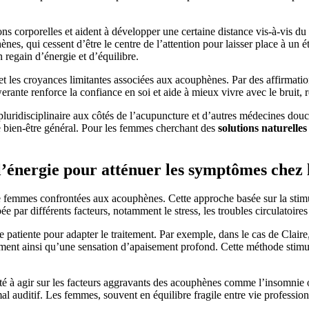
ns corporelles et aident à développer une certaine distance vis-à-vis d
es, qui cessent d’être le centre de l’attention pour laisser place à un é
n regain d’énergie et d’équilibre.
 et les croyances limitantes associées aux acouphènes. Par des affirmation
ante renforce la confiance en soi et aide à mieux vivre avec le bruit, r
uridisciplinaire aux côtés de l’acupuncture et d’autres médecines douces
le bien-être général. Pour les femmes cherchant des
solutions naturelles
l’énergie pour atténuer les symptômes chez
e femmes confrontées aux acouphènes. Cette approche basée sur la stimul
ée par différents facteurs, notamment le stress, les troubles circulatoire
e patiente pour adapter le traitement. Par exemple, dans le cas de Clai
ement ainsi qu’une sensation d’apaisement profond. Cette méthode stim
té à agir sur les facteurs aggravants des acouphènes comme l’insomnie o
al auditif. Les femmes, souvent en équilibre fragile entre vie profession