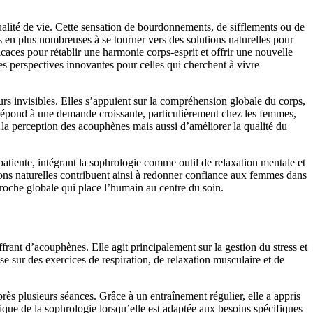
lité de vie. Cette sensation de bourdonnements, de sifflements ou de
s en plus nombreuses à se tourner vers des solutions naturelles pour
caces pour rétablir une harmonie corps-esprit et offrir une nouvelle
des perspectives innovantes pour celles qui cherchent à vivre
urs invisibles. Elles s’appuient sur la compréhension globale du corps,
 répond à une demande croissante, particulièrement chez les femmes,
la perception des acouphènes mais aussi d’améliorer la qualité du
iente, intégrant la sophrologie comme outil de relaxation mentale et
ions naturelles contribuent ainsi à redonner confiance aux femmes dans
pproche globale qui place l’humain au centre du soin.
rant d’acouphènes. Elle agit principalement sur la gestion du stress et
e sur des exercices de respiration, de relaxation musculaire et de
ès plusieurs séances. Grâce à un entraînement régulier, elle a appris
atique de la sophrologie lorsqu’elle est adaptée aux besoins spécifiques