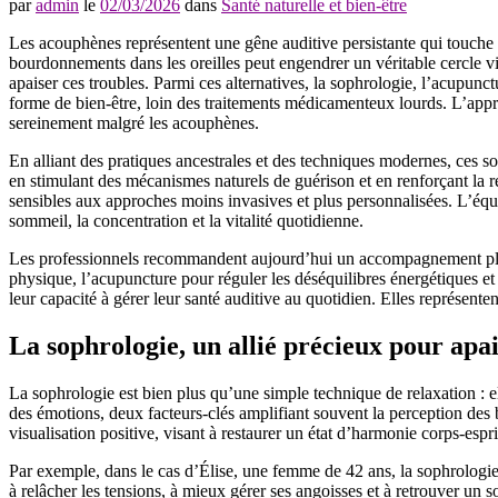
par
admin
le
02/03/2026
dans
Santé naturelle et bien-être
Les acouphènes représentent une gêne auditive persistante qui touche
bourdonnements dans les oreilles peut engendrer un véritable cercle vi
apaiser ces troubles. Parmi ces alternatives, la sophrologie, l’acupun
forme de bien-être, loin des traitements médicamenteux lourds. L’approc
sereinement malgré les acouphènes.
En alliant des pratiques ancestrales et des techniques modernes, ces so
en stimulant des mécanismes naturels de guérison et en renforçant la 
sensibles aux approches moins invasives et plus personnalisées. L’équ
sommeil, la concentration et la vitalité quotidienne.
Les professionnels recommandent aujourd’hui un accompagnement plurid
physique, l’acupuncture pour réguler les déséquilibres énergétiques e
leur capacité à gérer leur santé auditive au quotidien. Elles représente
La sophrologie, un allié précieux pour apa
La sophrologie est bien plus qu’une simple technique de relaxation : e
des émotions, deux facteurs-clés amplifiant souvent la perception des 
visualisation positive, visant à restaurer un état d’harmonie corps-espri
Par exemple, dans le cas d’Élise, une femme de 42 ans, la sophrologie 
à relâcher les tensions, à mieux gérer ses angoisses et à retrouver un s