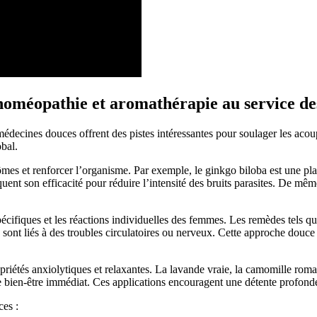
homéopathie et aromathérapie au service d
médecines douces offrent des pistes intéressantes pour soulager les ac
bal.
tômes et renforcer l’organisme. Par exemple, le ginkgo biloba est une pla
nt son efficacité pour réduire l’intensité des bruits parasites. De même,
spécifiques et les réactions individuelles des femmes. Les remèdes tels
ont liés à des troubles circulatoires ou nerveux. Cette approche douce s’
priétés anxiolytiques et relaxantes. La lavande vraie, la camomille rom
e bien-être immédiat. Ces applications encouragent une détente profond
ces :