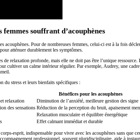
les femmes souffrant d’acouphènes
n des acouphènes. Pour de nombreuses femmes, celui-ci est à la fois décle
le pour atténuer durablement les symptômes.
es de relaxation profonde, mais elle ne doit pas être l’unique ressource.
our cultiver un calme intérieur régulier. Par exemple, Audrey, une cadre
mmeil.
 du stress et leurs bienfaits spécifiques :
Bénéfices pour les acouphènes
et relaxation
Diminution de l’anxiété, meilleure gestion des signe
ion des sensations
Réduction de la perception du bruit, apaisement men
Relaxation musculaire et équilibre énergétique
s
Effet calmant immédiat et durable
corps-esprit, indispensable pour vivre avec les acouphènes sans que ceu
’accompagnement professionnel, souvent pluridisciplinaire, aide à instau