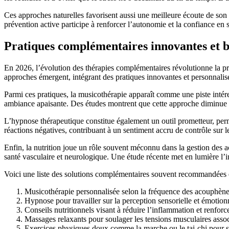
Ces approches naturelles favorisent aussi une meilleure écoute de son
prévention active participe à renforcer l’autonomie et la confiance en s
Pratiques complémentaires innovantes et b
En 2026, l’évolution des thérapies complémentaires révolutionne la p
approches émergent, intégrant des pratiques innovantes et personnalisée
Parmi ces pratiques, la musicothérapie apparaît comme une piste intér
ambiance apaisante. Des études montrent que cette approche diminue la
L’hypnose thérapeutique constitue également un outil prometteur, per
réactions négatives, contribuant à un sentiment accru de contrôle sur l
Enfin, la nutrition joue un rôle souvent méconnu dans la gestion des 
santé vasculaire et neurologique. Une étude récente met en lumière l’
Voici une liste des solutions complémentaires souvent recommandées e
Musicothérapie personnalisée selon la fréquence des acouphène
Hypnose pour travailler sur la perception sensorielle et émotion
Conseils nutritionnels visant à réduire l’inflammation et renfor
Massages relaxants pour soulager les tensions musculaires assoc
Exercices physiques doux comme la marche ou le tai-chi pour sti