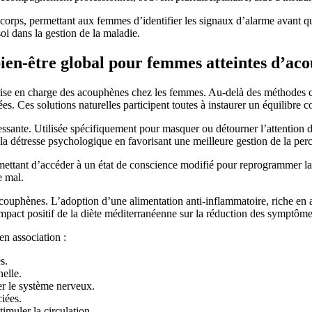
 corps, permettant aux femmes d’identifier les signaux d’alarme avant q
oi dans la gestion de la maladie.
ien-être global pour femmes atteintes d’ac
rise en charge des acouphènes chez les femmes. Au-delà des méthodes c
s. Ces solutions naturelles participent toutes à instaurer un équilibre c
essante. Utilisée spécifiquement pour masquer ou détourner l’attention 
 détresse psychologique en favorisant une meilleure gestion de la perc
mettant d’accéder à un état de conscience modifié pour reprogrammer la 
e mal.
acouphènes. L’adoption d’une alimentation anti-inflammatoire, riche en 
impact positif de la diète méditerranéenne sur la réduction des symptôm
n association :
s.
nelle.
cer le système nerveux.
iées.
muler la circulation.