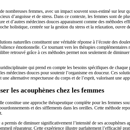
 de nombreuses femmes, avec un impact souvent sous-estimé sur leur qua
cieux d’angoisse et de stress. Dans ce contexte, les femmes sont de plu
cture et d’autres médecines douces apparaissent comme des méthodes effi
he holistique, centrée sur la gestion du stress et la relaxation, ouvre 
lutions naturelles constituent une véritable réponse à l’écoute des doule
résilience émotionnelle. Ce tournant vers les thérapies complémentaires
ilibre retrouvé grâce à ces méthodes permet non seulement de diminuer 
isciplinaire qui prend en compte les besoins spécifiques de chaque pat
t les médecines douces pour soutenir l’organisme en douceur. Ces solut
nt une alternative respectueuse du corps et de l’esprit, valorisant une a
iser les acouphènes chez les femmes
lle constitue une approche thérapeutique complète pour les femmes souff
bourdonnements et des sifflements dans les oreilles. Cette méthode repos
t.
a permis de diminuer significativement l’intensité de ses acouphènes apr
ommeil réparateur. Cette expérience illustre parfaitement l’efficacité pr